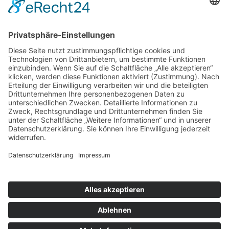
59174 Kamen
Kontaktdaten
Tel.:
02307-60695
Fax: 02307-62012
E-Mail:
info@fliesen-scholz.com
Öffnungszeiten
Montag – Donnerstag
10.00 – 12:30 Uhr
13.30 – 17.00 Uhr
Freitag:
10.00 – 14.00 Uhr
Impressum
|
Datenschutz
|
Webdesign